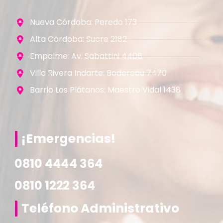
Nueva Córdoba: Peredo 173
Alta Córdoba: Sucre 2182
Empalme: Av. Sabattini 4406
Villa Rivera Indarte: Bodereau 7470
Barrio Los Plátanos: Maestro Vidal 1438
¡Emergencias!
Teléfono Administrativo